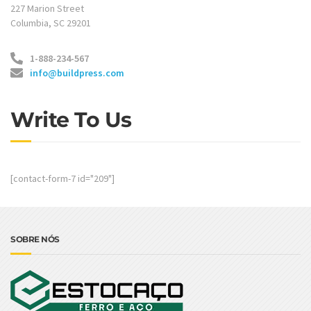
227 Marion Street
Columbia, SC 29201
1-888-234-567
info@buildpress.com
Write To Us
[contact-form-7 id="209"]
SOBRE NÓS