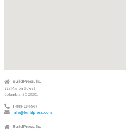
BuildPress, llc.
227 Marion Street
Columbia, SC 29201
1-888-234-567
info@buildpress.com
BuildPress, llc.